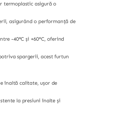
er termoplastic asigură o
perii, asigurând o performanță de
între -40°C și +60°C, oferind
otriva spargerii, acest furtun
e înaltă calitate, ușor de
stente la presiuni înalte și