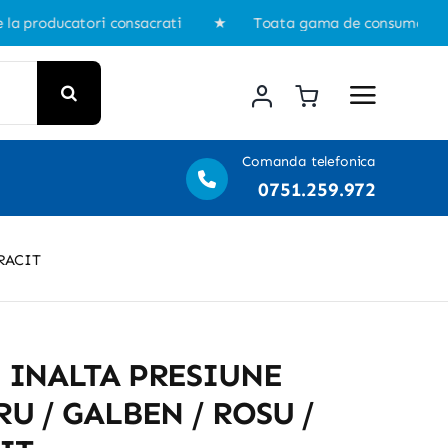
roducatori consacrati ★ Toata gama de consumabile pentru 
Comanda telefonica
0751.259.972
RACIT
 INALTA PRESIUNE
U / GALBEN / ROSU /