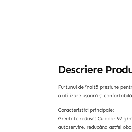
Descriere Prod
Furtunul de înaltă presiune pentr
o utilizare ușoară și confortabil
Caracteristici principale:
Greutate redusă: Cu doar 92 g/m 
autoservire, reducând astfel obos