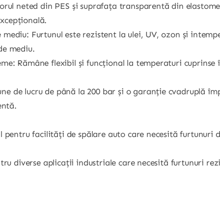
riorul neted din PES și suprafața transparentă din elastom
excepțională.
e mediu: Furtunul este rezistent la ulei, UV, ozon și intem
 de mediu.
eme: Rămâne flexibil și funcțional la temperaturi cuprinse 
ne de lucru de până la 200 bar și o garanție cvadruplă împ
entă.
l pentru facilități de spălare auto care necesită furtunuri d
ntru diverse aplicații industriale care necesită furtunuri rezi