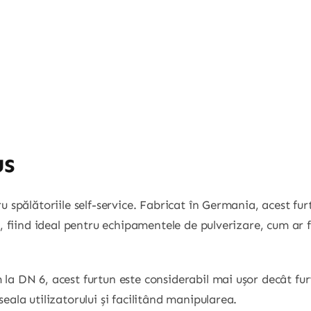
us
u spălătoriile self-service. Fabricat în Germania, acest fur
ă, fiind ideal pentru echipamentele de pulverizare, cum ar f
la DN 6, acest furtun este considerabil mai ușor decât fur
eala utilizatorului și facilitând manipularea.