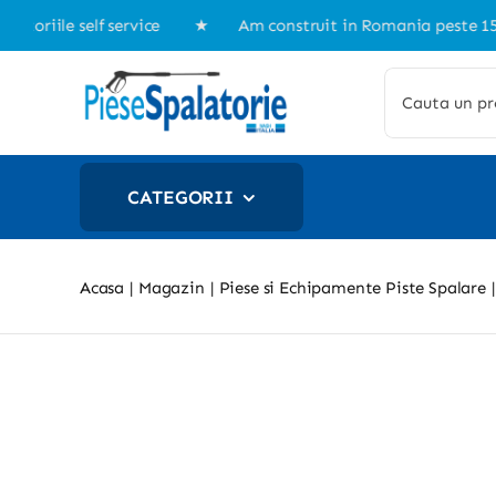
Skip
iile self service ★ Am construit in Romania peste 150 de s
to
content
Cautare...
CATEGORII
Acasa
Magazin
Piese si Echipamente Piste Spalare