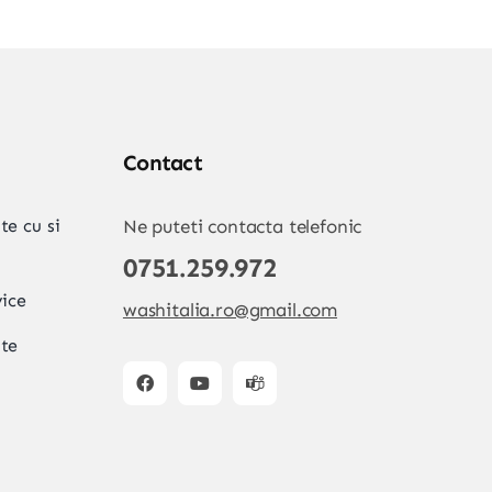
Contact
te cu si
Ne puteti contacta telefonic
0751.259.972
vice
washitalia.ro@gmail.com
ate