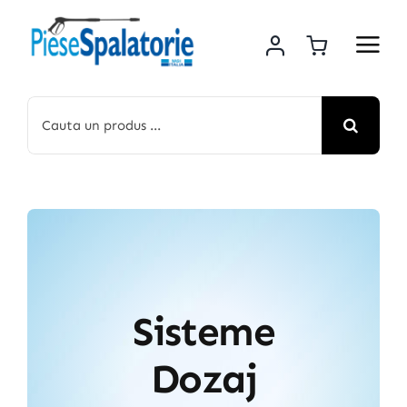
Skip
to
content
Cautare...
Sisteme
Dozaj