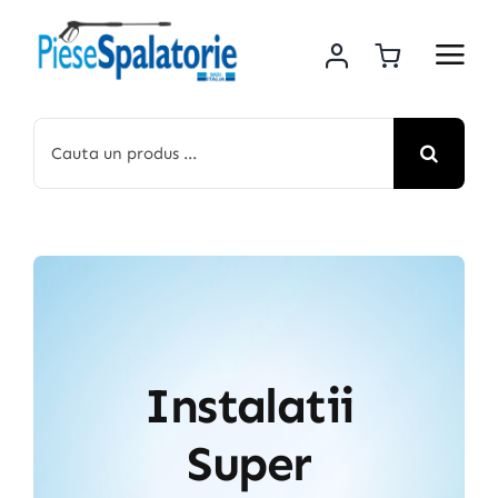
Skip
to
content
Cautare...
Instalatii
Super